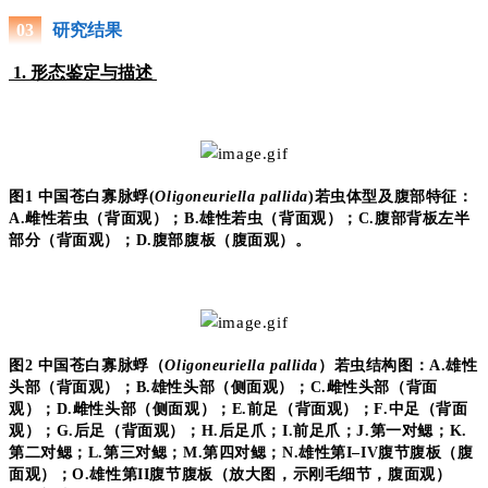
研究结果
0
3
1. 形态鉴定与描述
图
1
中国苍白寡脉蜉
(
Oligoneuriella pallida
)
若虫体型及腹部特征：
A.
雌性若虫（背面观）；
B.
雄性若虫（背面观）；
C.
腹部背板左半
部分（背面观）；
D.
腹部腹板（腹面观）。
图
2
中国苍白寡脉蜉（
Oligoneuriella pallida
）若虫结构图：
A.
雄性
头部（背面观）；
B.
雄性头部（侧面观）；
C.
雌性头部（背面
观）；
D.
雌性头部（侧面观）；
E.
前足（背面观）；
F.
中足（背面
观）；
G.
后足（背面观）；
H.
后足爪；
I.
前足爪；
J.
第一对鳃；
K.
第二对鳃；
L.
第三对鳃；
M.
第四对鳃；
N.
雄性第
I
–
IV
腹节腹板（腹
面观）；
O.
雄性第
II
腹节腹板（放大图，示刚毛细节，腹面观）