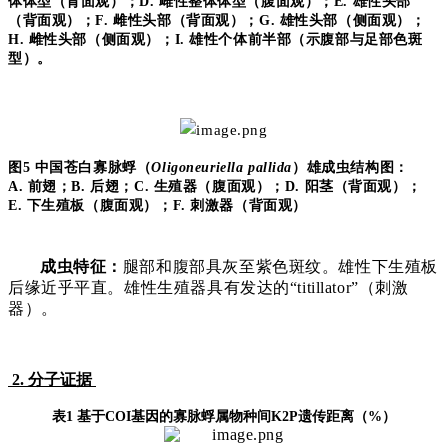
体体型（背面观）；
D.
雌性整体体型（腹面观）；
E.
雄性头部
（背面观）；
F.
雌性头部（背面观）；
G.
雄性头部（侧面观）；
H.
雌性头部（侧面观）；
I.
雄性个体前半部（示腹部与足部色斑
型）。
图
5
中国苍白寡脉蜉（
Oligoneuriella pallida
）雄成虫结构图：
A.
前翅；
B.
后翅；
C.
生殖器（腹面观）；
D.
阳茎（背面观）；
E.
下生殖板（腹面观）；
F.
刺激器（背面观）
成虫特征：
腿部和腹部具灰至紫色斑纹。雄性下生殖板
后缘近乎平直。雄性生殖器具有发达的
“titillator”
（刺激
器）。
2. 分子证
据
表
1
基于
COI
基因的寡脉蜉属物种间
K2P
遗传距离（
%
）