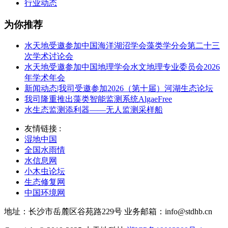
行业动态
为你推荐
水天地受邀参加中国海洋湖沼学会藻类学分会第二十三
次学术讨论会
水天地受邀参加中国地理学会水文地理专业委员会2026
年学术年会
新闻动态|我司受邀参加2026（第十届）河湖生态论坛
我司隆重推出藻类智能监测系统AlgaeFree
水生态监测添利器——无人监测采样船
友情链接 :
湿地中国
全国水雨情
水信息网
小木虫论坛
生态修复网
中国环境网
地址：长沙市岳麓区谷苑路229号 业务邮箱：info@stdhb.cn