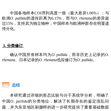
中国各地样本COI序列高度一致（最大差异1.06%）；与
欧洲
O. pallida
的遗传距离为6.15%，而与
O. rhenana
的差异超
过15%，支持其为独立物种；中国样本与欧洲种群存在明显遗
传分化。
3. 分类修订
确认中国所有样本均为
O. pallida
，而非历史上记录的
O.
rhenana
。日本记录的
O. rhenana
也应修订为
O. pallida
。
总结
0
4
本研究通过详细的形态比较与分子系统学分析，明确了
中国
O
.
pallida
的分类地位，解决了长期存在的鉴定混乱问
题，并为东亚地区刷腿蜉的进一步研究提供了重要基础数据