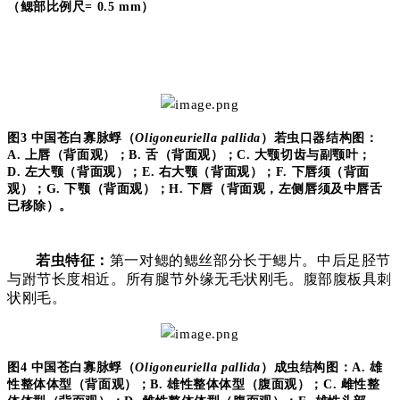
（鳃部比例尺
= 0.5 mm
）
图
3
中国苍白寡脉蜉（
Oligoneuriella pallida
）若虫口器结构图：
A.
上唇（背面观）；
B.
舌（背面观）；
C.
大颚切齿与副颚叶；
D.
左大颚（背面观）；
E.
右大颚（背面观）；
F.
下唇须（背面
观）；
G.
下颚（背面观）
；
H.
下唇（背面观，左侧唇须及中唇舌
已移除）。
若虫特征：
第一对鳃的鳃丝部分长于鳃片。中后足胫节
与跗节长度相近。所有腿节外缘无毛状刚毛。腹部腹板具刺
状刚毛。
图
4
中国苍白寡脉蜉（
Oligoneuriella pallida
）成虫结构图：
A.
雄
性整体体型（背面观）；
B.
雄性整体体型（腹面观）；
C.
雌性整