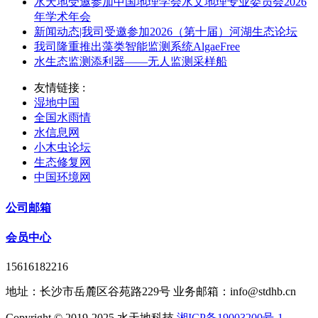
水天地受邀参加中国地理学会水文地理专业委员会2026
年学术年会
新闻动态|我司受邀参加2026（第十届）河湖生态论坛
我司隆重推出藻类智能监测系统AlgaeFree
水生态监测添利器——无人监测采样船
友情链接 :
湿地中国
全国水雨情
水信息网
小木虫论坛
生态修复网
中国环境网
公司邮箱
会员中心
15616182216
地址：长沙市岳麓区谷苑路229号 业务邮箱：info@stdhb.cn
Copyright © 2019-2025 水天地科技
湘ICP备19003200号-1