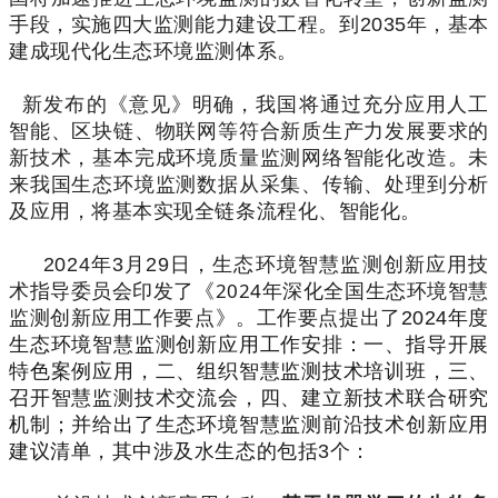
手段，实施四大监测能力建设工程。到
2035
年，基本
建成现代化生态环境监测体系。
新发布的《意见》明确，我国将通过充分应用人工
智能、区块链、物联网等符合新质生产力发展要求的
新技术，基本完成环境质量监测网络智能化改造。未
来我国生态环境监测数据从采集、传输、处理到分析
及应用，将基本实现全链条流程化、智能化。
2024
年
3
月
29
日，生态环境智慧监测创新应
用
技
2
0
24
术指导委员会印发了《
年深化全国
生
态
环
境智慧
监测创新应用工作要点》
。工作要点提出了
2024
年度
生态环境智慧监测创新应用工作安排：一、指导开展
特色案例应用，二、组织智慧监测技术培训班，三、
召开智慧监测技术交流会，四、建立新技术联合研究
机制；并给出了生态环境智慧监测前沿技术创新应用
建议清单，其中涉及水生态的包括
3
个：